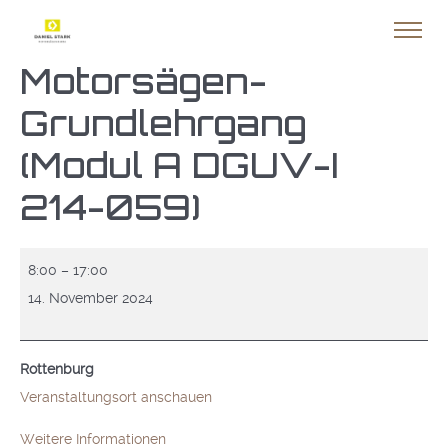
Motorsägen-
Grundlehrgang
(Modul A DGUV-I
214-059)
Motorsägen-
8:00
–
17:00
Grundlehrgang
14. November 2024
(Modul
A
Rottenburg
DGUV-
Veranstaltungsort anschauen
I
214-
Weitere Informationen