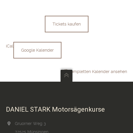
059)
Tickets kaufen
iCal
Google Kalender
Kompletten Kalender ansehen
DANIEL STARK Motorsägenkurse
Gruorner Weg 3
72525 Münsingen