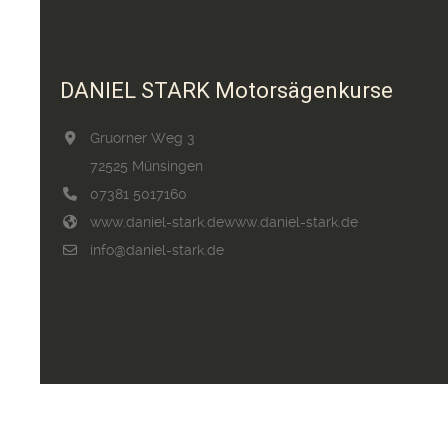
DANIEL STARK Motorsägenkurse
Gruorner Weg 3
72525 Münsingen
07381 5017160
www.daniel-stark.de
www.daniel-stark.de
info@daniel-stark.de