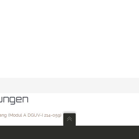
ungen
ang (Modul A DGUV-I 214-059)