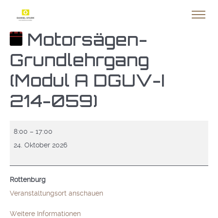
Motorsägen-
Grundlehrgang
(Modul A DGUV-I
214-059)
Motorsägen-
8:00
–
17:00
Grundlehrgang
24. Oktober 2026
(Modul
A
Rottenburg
DGUV-
Veranstaltungsort anschauen
I
214-
Weitere Informationen