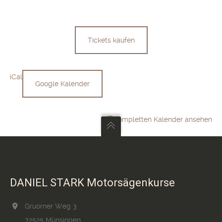
059)
Tickets kaufen
iCal
Google Kalender
Kompletten Kalender ansehen
DANIEL STARK Motorsägenkurse
Gruorner Weg 3
72525 Münsingen