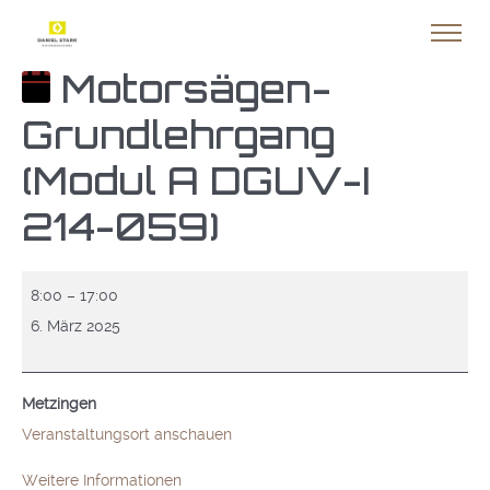
Motorsägen-
Grundlehrgang
(Modul A DGUV-I
214-059)
Motorsägen-
8:00
–
17:00
Grundlehrgang
6. März 2025
(Modul
A
Metzingen
DGUV-
Veranstaltungsort anschauen
I
214-
Weitere Informationen