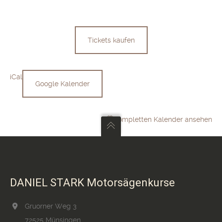
059)
Tickets kaufen
iCal
Google Kalender
Kompletten Kalender ansehen
DANIEL STARK Motorsägenkurse
Gruorner Weg 3
72525 Münsingen