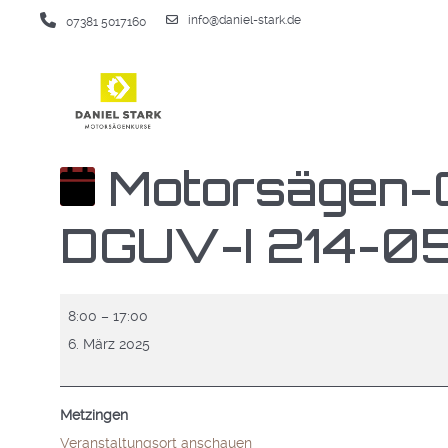
info@daniel-stark.de
07381 5017160
Motorsägen-G
DGUV-I 214-0
Motorsägen-
8:00
–
17:00
Grundlehrgang
6. März 2025
(Modul
A
Metzingen
DGUV-
Veranstaltungsort anschauen