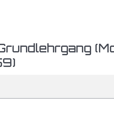
rundlehrgang (Mo
59)