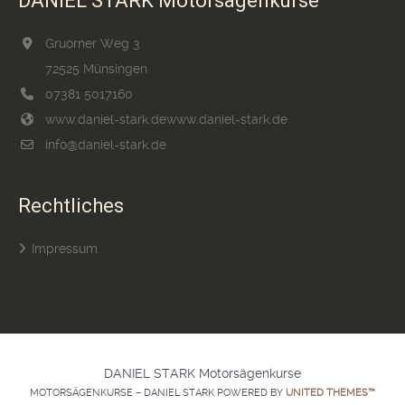
DANIEL STARK Motorsägenkurse
Gruorner Weg 3
72525 Münsingen
07381 5017160
www.daniel-stark.de
www.daniel-stark.de
info@daniel-stark.de
Rechtliches
Impressum
DANIEL STARK Motorsägenkurse
MOTORSÄGENKURSE – DANIEL STARK POWERED BY
UNITED THEMES™