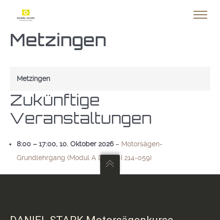
Metzingen
Metzingen
Zukünftige
Veranstaltungen
8:00
–
17:00
,
10. Oktober 2026
–
Motorsägen-
Grundlehrgang (Modul A DGUV-I 214-059)