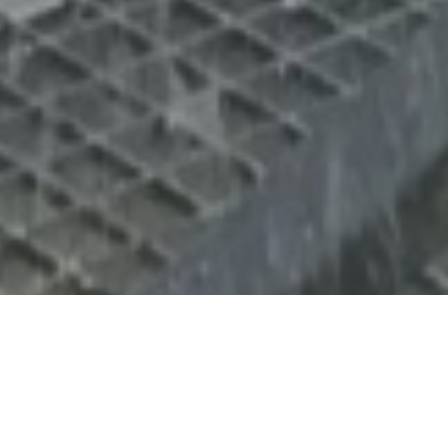
Inhalt
Holz in Spannung ist gefährlich. An unserem
Spannungssimulator trainierst du deshalb realitätsnah,
was bei der Schnitttechnik und der sicheren
Standplatzwahl zu beachten ist. Die Praxis steht hierbei