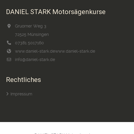
DANIEL STARK Motorsägenkurse
Gruorner Weg 3
72525 Münsingen
07381 5017160
www.daniel-stark.de
www.daniel-stark.de
info@daniel-stark.de
Rechtliches
Impressum