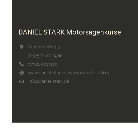
DANIEL STARK Motorsägenkurse
Gruorner Weg 3
72525 Münsingen
07381 5017160
www.daniel-stark.de
www.daniel-stark.de
info@daniel-stark.de