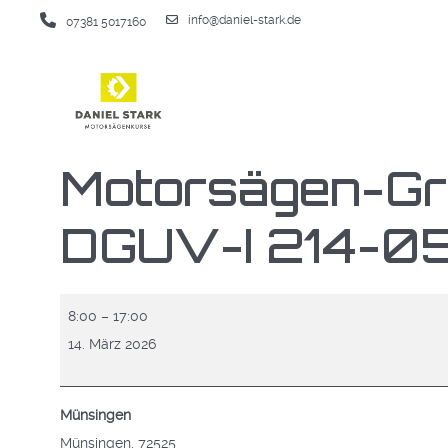
info@daniel-stark.de
07381 5017160
Motorsägen-Gr
DGUV-I 214-0
Motorsägen-
8:00
–
17:00
Grundlehrgang
14. März 2026
(Modul
A
Münsingen
DGUV-
Münsingen
,
72525