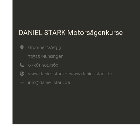
DANIEL STARK Motorsägenkurse
Gruorner Weg 3
72525 Münsingen
07381 5017160
www.daniel-stark.de
www.daniel-stark.de
info@daniel-stark.de