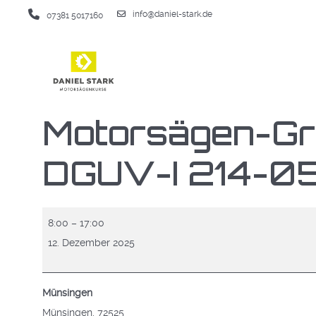
info@daniel-stark.de
07381 5017160
Motorsägen-Gr
DGUV-I 214-0
Motorsägen-
8:00
–
17:00
Grundlehrgang
12. Dezember 2025
(Modul
A
Münsingen
DGUV-
Münsingen
,
72525