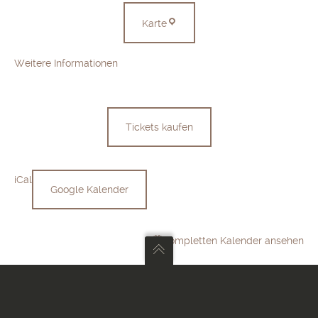
059)
Münsingen
Karte
Weitere Informationen
Tickets kaufen
iCal
Google Kalender
Kompletten Kalender ansehen