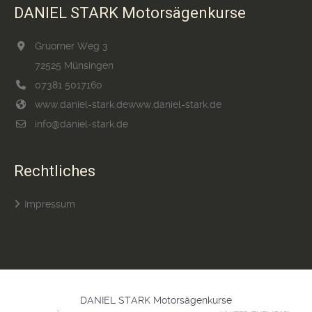
DANIEL STARK Motorsägenkurse
Gruorner Weg 3
72525 Münsingen
07381 5017160
www.daniel-stark.de
www.daniel-stark.de
info@daniel-stark.de
Rechtliches
Impressum
DANIEL STARK Motorsägenkurse