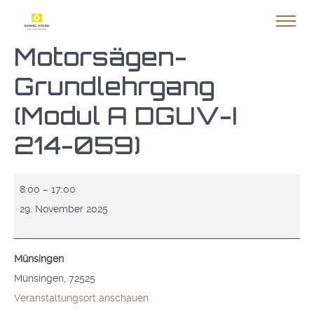
Motorsägen-
Grundlehrgang
(Modul A DGUV-I
214-059)
Motorsägen-
8:00
–
17:00
Grundlehrgang
29. November 2025
(Modul
A
Münsingen
DGUV-
Münsingen
,
72525
I
Veranstaltungsort anschauen
214-