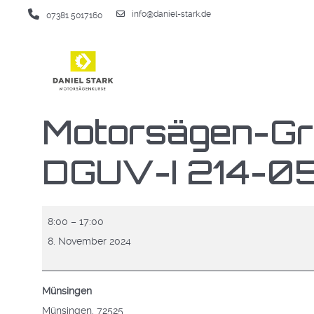
info@daniel-stark.de
07381 5017160
Motorsägen-Gr
DGUV-I 214-0
Motorsägen-
8:00
–
17:00
Grundlehrgang
8. November 2024
(Modul
A
Münsingen
DGUV-
Münsingen
,
72525