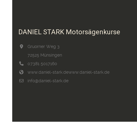
DANIEL STARK Motorsägenkurse
Gruorner Weg 3
72525 Münsingen
07381 5017160
www.daniel-stark.de
www.daniel-stark.de
info@daniel-stark.de