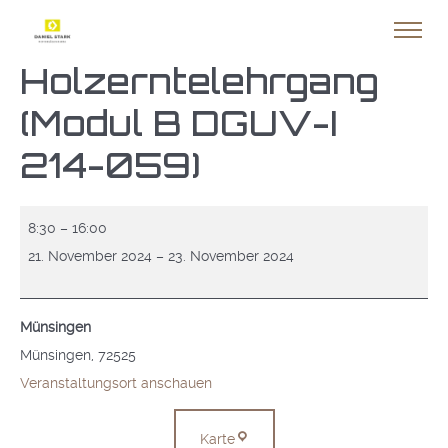
Holzerntelehrgang
(Modul B DGUV-I
214-059)
Holzerntelehrgang
8:30
–
16:00
(Modul
21. November 2024
–
23. November 2024
B
DGUV-
Münsingen
I
Münsingen
,
72525
214-
Veranstaltungsort anschauen
059)
Münsingen
Karte