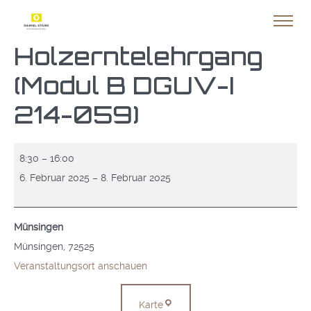
Holzerntelehrgang
(Modul B DGUV-I
214-059)
Holzerntelehrgang
8:30
–
16:00
(Modul
6. Februar 2025
–
8. Februar 2025
B
DGUV-
Münsingen
I
Münsingen
,
72525
214-
Veranstaltungsort anschauen
059)
Münsingen
Karte