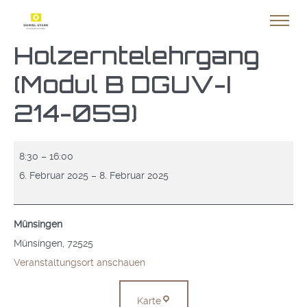
Holzerntelehrgang
(Modul B DGUV-I
214-059)
Holzerntelehrgang
8:30
–
16:00
(Modul
6. Februar 2025
–
8. Februar 2025
B
DGUV-
Münsingen
I
Münsingen
,
72525
214-
Veranstaltungsort anschauen
059)
Münsingen
Karte