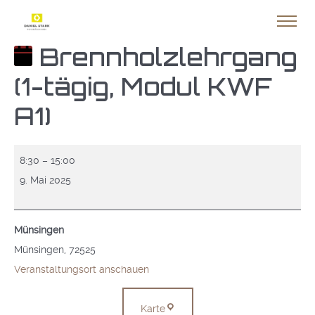
Brennholzlehrgang
(1-tägig, Modul KWF
A1)
Brennholzlehrgang
8:30
–
15:00
(1-
9. Mai 2025
tägig,
Modul
Münsingen
KWF
Münsingen
,
72525
A1)
Veranstaltungsort anschauen
Münsingen
Karte