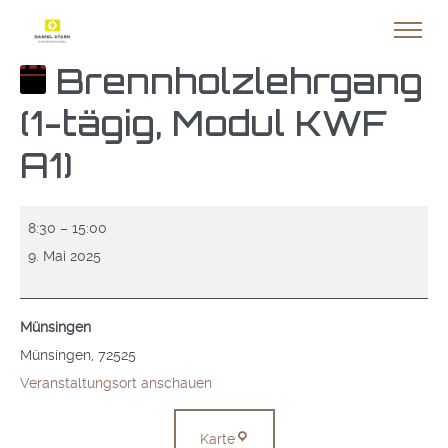
Brennholzlehrgang
(1-tägig, Modul KWF
A1)
Brennholzlehrgang
8:30
–
15:00
(1-
9. Mai 2025
tägig,
Modul
Münsingen
KWF
Münsingen
,
72525
A1)
Veranstaltungsort anschauen
Münsingen
Karte