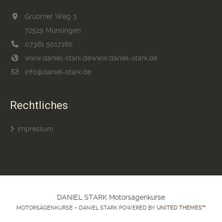
Gruorner Weg 3
72525 Münsingen
07381 5017160
www.daniel-stark.de
www.daniel-stark.de
info@daniel-stark.de
Rechtliches
Impressum
DANIEL STARK Motorsägenkurse
MOTORSÄGENKURSE – DANIEL STARK POWERED BY
UNITED THEMES™